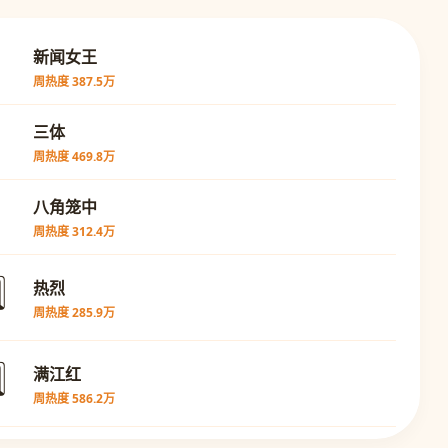

新闻女王
周热度 387.5万

三体
周热度 469.8万

八角笼中
周热度 312.4万
⃣
热烈
周热度 285.9万
⃣
满江红
周热度 586.2万