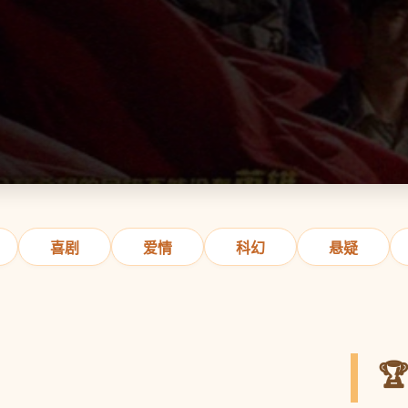
喜剧
爱情
科幻
悬疑
