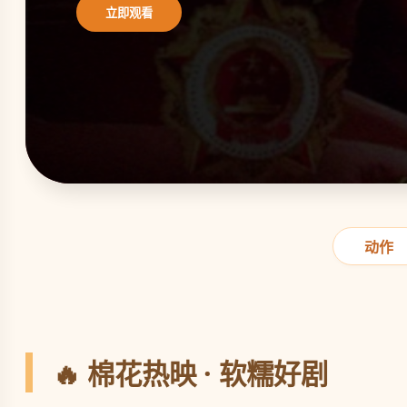
立即观看
动作
🔥 棉花热映 · 软糯好剧