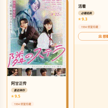
活着
必看经典
⭐ 9.3
1994 修复珍藏
📀 想
阿甘正传
影史神作
⭐ 9.5
1994 修复珍藏