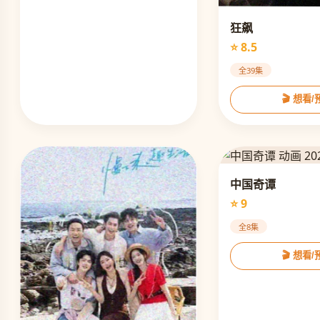
狂飙
⭐ 8.5
全39集
🎬 想看
中国奇谭
⭐ 9
全8集
🎬 想看