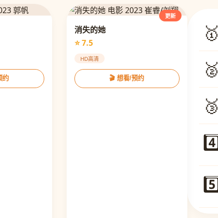
更新

消失的她
⭐ 7.5
HD高清

/预约
🎬 想看/预约

4️
5️