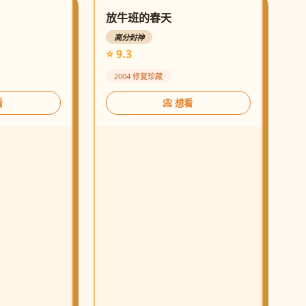
放牛班的春天
高分封神
⭐ 9.3
2004 修复珍藏
看
📀 想看