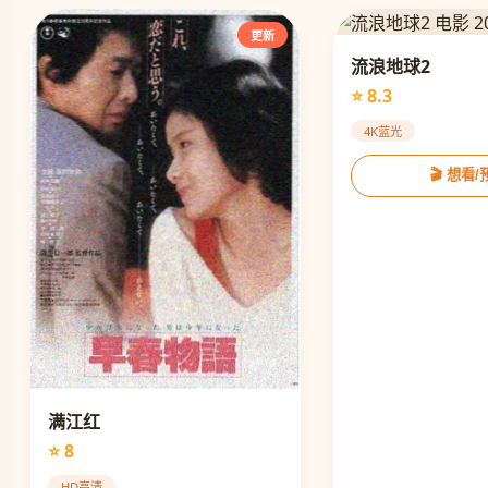
更新
流浪地球2
⭐ 8.3
4K蓝光
🎬 想看
满江红
⭐ 8
HD高清