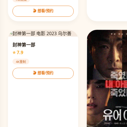
🎬 想看/预约
封神第一部
⭐ 7.9
4K重制
🎬 想看/预约