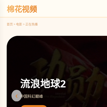
棉花视频
首页 > 电影 > 正在热播
流浪地球2
‹
中国科幻巅峰