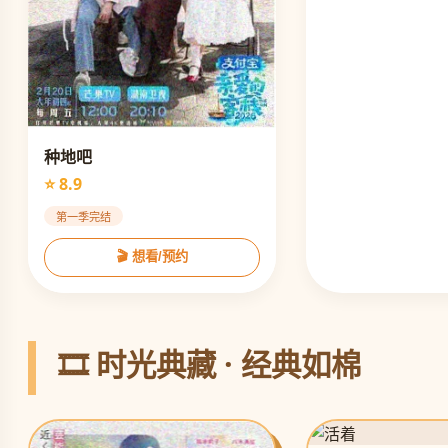
种地吧
⭐ 8.9
第一季完结
🎬 想看/预约
🎞️ 时光典藏 · 经典如棉