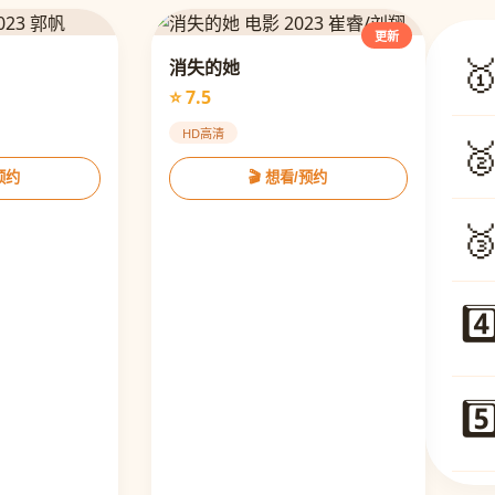
更新

消失的她
⭐ 7.5
HD高清

/预约
🎬 想看/预约

4️
5️