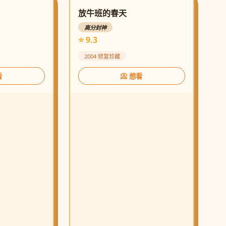
放牛班的春天
高分封神
⭐ 9.3
2004 修复珍藏
看
📀 想看