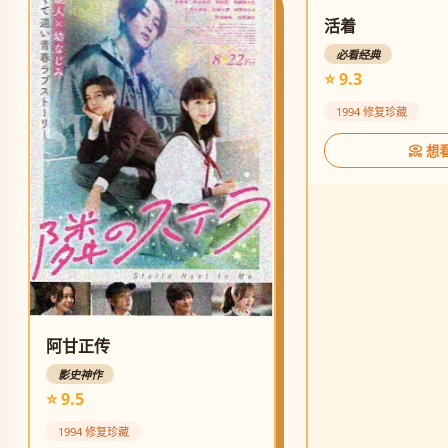
活着
必看经典
⭐ 9.3
1994 修复珍藏
📀 想
阿甘正传
影史神作
⭐ 9.5
1994 修复珍藏