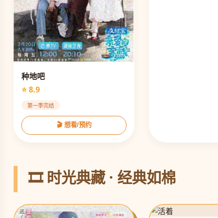
种地吧
⭐ 8.9
第一季完结
🎬 想看/预约
🎞️ 时光典藏 · 经典如棉