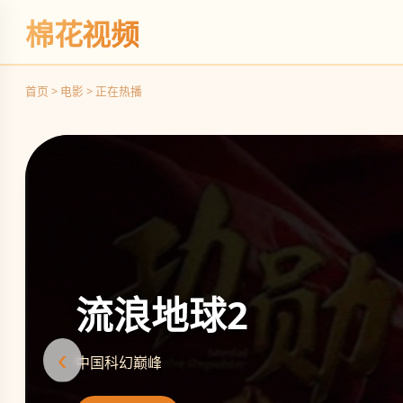
棉花视频
首页 > 电影 > 正在热播
流浪地球2
‹
中国科幻巅峰