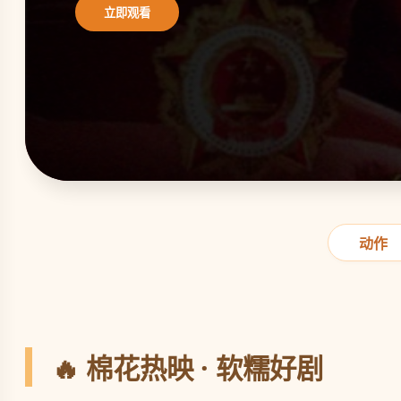
立即观看
动作
🔥 棉花热映 · 软糯好剧