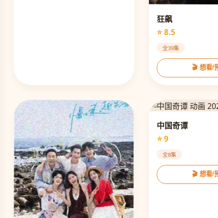
狂飙
⭐ 8.5
全39集
🎬 想看
中国奇谭
⭐ 9
全8集
🎬 想看