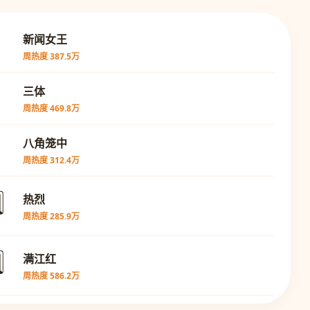

新闻女王
周热度 387.5万

三体
周热度 469.8万

八角笼中
周热度 312.4万
⃣
热烈
周热度 285.9万
⃣
满江红
周热度 586.2万