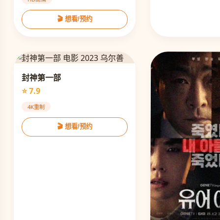
🎬 想看/预约
封神第一部
⭐ 7.9
4K重制
🎬 想看/预约