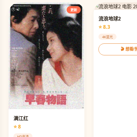
更新
流浪地球2
⭐ 8.3
4K蓝光
🎬 想看
满江红
⭐ 8
HD高清