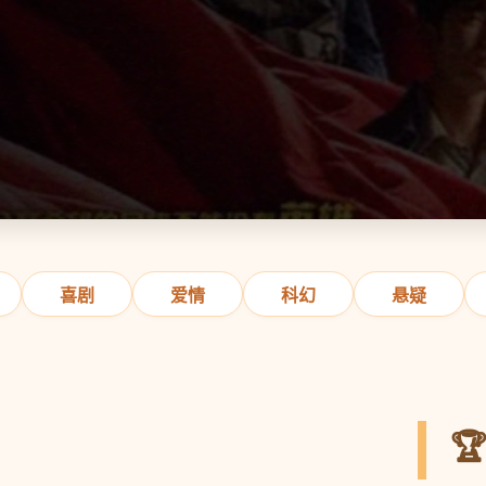
喜剧
爱情
科幻
悬疑
